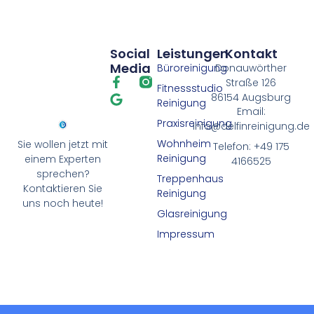
Social
Leistungen
Kontakt
Media
Büroreinigung
Donauwörther
Straße 126
Fitnessstudio
86154 Augsburg
Reinigung
Email:
Praxisreinigung
info@delfinreinigung.de
Wohnheim
Sie wollen jetzt mit
Telefon: +49 175
Reinigung
einem Experten
4166525
sprechen?
Treppenhaus
Kontaktieren Sie
Reinigung
uns noch heute!
Glasreinigung
Impressum